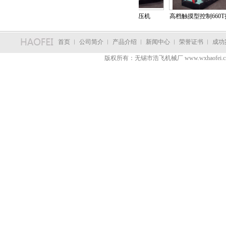
500T铝型材挤压机
标准型660T挤压机
高档触摸型控制660T
首页
︳
公司简介
︳
产品介绍
︳
新闻中心
︳
荣誉证书
︳
成功
版权所有：无锡市浩飞机械厂 www.wxhaofei.c